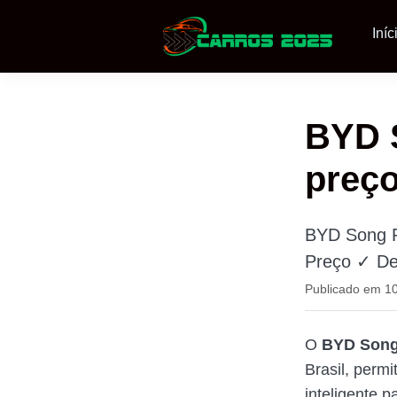
Iníc
BYD S
preço
BYD Song P
Preço ✓ De
Publicado em 10
O
BYD Song
Brasil, perm
inteligente 