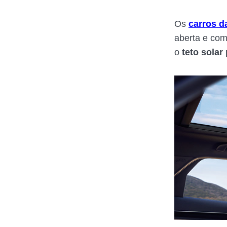
Os
carros 
aberta e com
o
teto sola