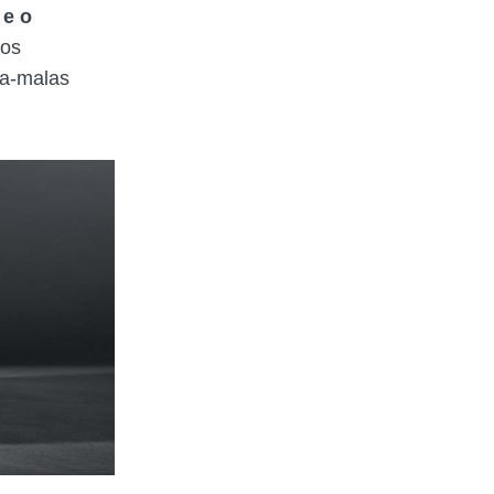
 e o
cos
ta-malas