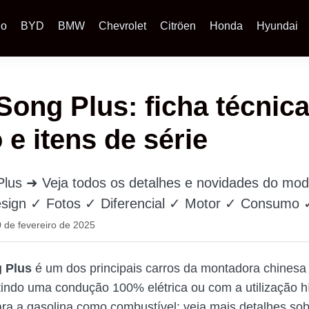
io
BYD
BMW
Chevrolet
Citröen
Honda
Hyundai
ong Plus: ficha técnica
 e itens de série
lus ➜ Veja todos os detalhes e novidades do mod
sign ✓ Fotos ✓ Diferencial ✓ Motor ✓ Consumo 
 de fevereiro de 2025
 Plus
é um dos principais carros da montadora chinesa
itindo uma condução 100% elétrica ou com a utilização h
para a gasolina como combustível; veja mais detalhes so