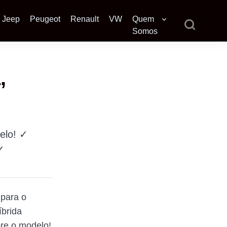
Jeep
Peugeot
Renault
VW
Quem
Somos
,
elo! ✓
✓
 para o
íbrida
bre o modelo!