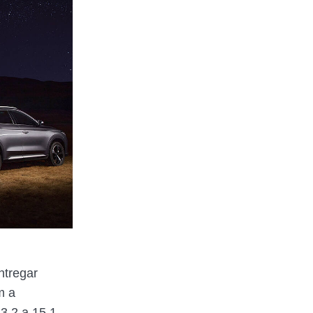
ntregar
m a
3,2 a 15,1