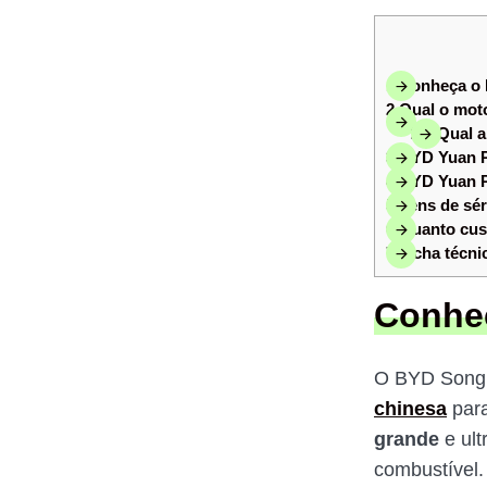
1
Conheça o 
2
Qual o mot
2.1
Qual a
3
BYD Yuan Plu
4
BYD Yuan Plu
5
Itens de sé
6
Quanto cus
7
Ficha técni
Conhe
O BYD Song 
chinesa
par
grande
e ul
combustível.