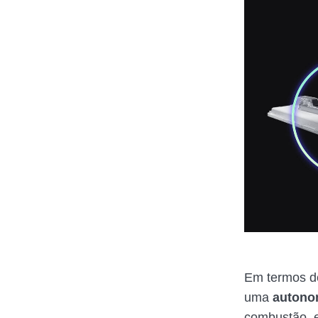
Em termos d
uma
autono
combustão, e