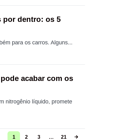
 por dentro: os 5
bém para os carros. Alguns...
 pode acabar com os
 nitrogênio líquido, promete
1
2
3
…
21