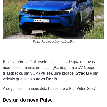
Fonte: Reprodução/ Koaéca.Ru
Em fevereiro, a Fiat revelou conceitos de quatro novos
modelos da marca: um hatch (
Panda
), um SUV Coupé
(
Fastback
), um SUV (
Pulse
), uma picape (
Strada
) e um
veículo que seria o
novo Doblò
.
A seguir, confira mais detalhes sobre o Fiat Pulse 2027!
Design do novo Pulse