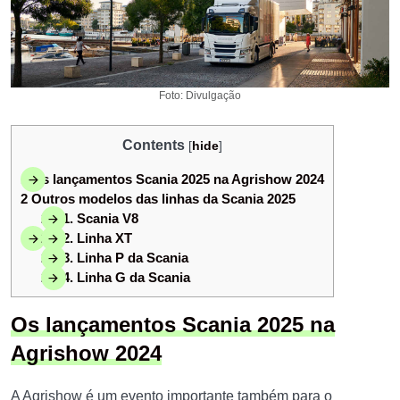
Foto: Divulgação
Contents
[
hide
]
1
Os lançamentos Scania 2025 na Agrishow 2024
2
Outros modelos das linhas da Scania 2025
2.1
1. Scania V8
2.2
2. Linha XT
2.3
3. Linha P da Scania
2.4
4. Linha G da Scania
Os lançamentos Scania 2025 na
Agrishow 2024
A Agrishow é um evento importante também para o