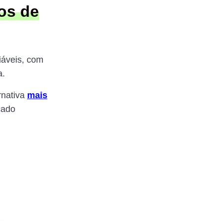
os de
iáveis, com
a.
rnativa
mais
cado