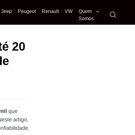
Jeep
Peugeot
Renault
VW
Quem
Somos
té 20
de
mil
que
este artigo,
fiabilidade,