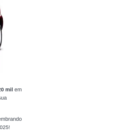
0 mil
em
sua
Lembrando
2025!