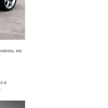
atinha, ele
.0 é
.