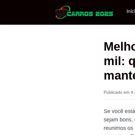
Iníc
Melho
mil: 
mant
Publicado em 9 
Se você est
sejam bons, 
reunimos os 