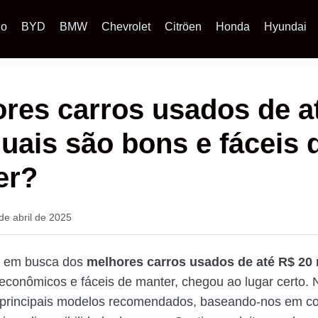
io
BYD
BMW
Chevrolet
Citröen
Honda
Hyundai
res carros usados de a
quais são bons e fáceis 
er?
de abril de 2025
á em busca dos
melhores carros usados de até R$ 20 
econômicos e fáceis de manter, chegou ao lugar certo. N
principais modelos recomendados, baseando-nos em con