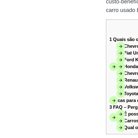
custo-benefíc
carro usado 
1
Quais são o
1.1
Chevro
1.2
Fiat Un
1.3
Ford K
1.4
Honda 
1.5
Chevro
1.6
Renaul
1.7
Volksw
1.8
Toyota
2
Dicas para 
3
FAQ – Perg
3.1
É poss
3.2
Carros
3.3
Qual o 