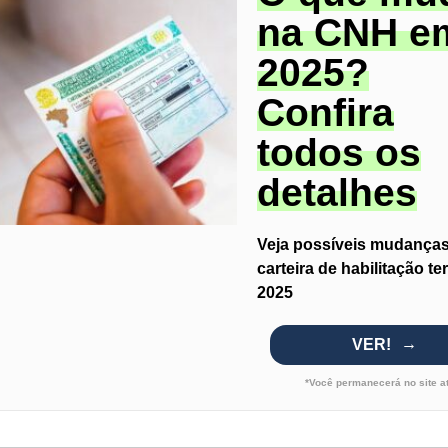
na CNH e
2025?
Confira
todos os
detalhes
Veja possíveis mudanças
carteira de habilitação te
2025
VER!
*Você permanecerá no site a