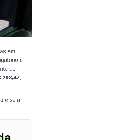
das em
gatório o
ento de
 293,47
,
do e se a
da