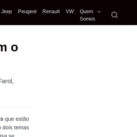
Jeep
Peugeot
Renault
VW
Quem
Somos
am o
Farol,
os
que estão
o dois temas
isa se