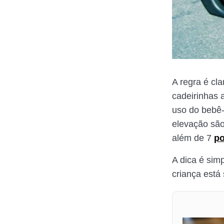
A regra é cl
cadeirinhas 
uso do bebê-
elevação são
além de 7
po
A dica é simp
criança está