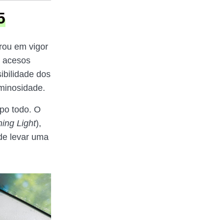
5
trou em vigor
m acesos
ibilidade dos
minosidade.
mpo todo. O
ing Light
),
de levar uma