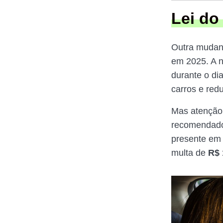
Lei do
Outra mudanç
em 2025. A n
durante o di
carros e red
Mas atenção:
recomendado 
presente em
multa de
R$ 