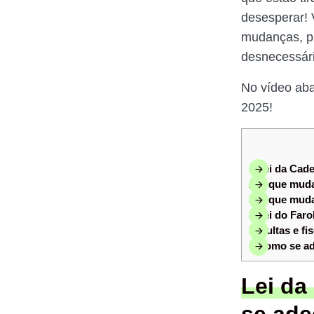
desesperar! 
mudanças, pa
desnecessári
No vídeo aba
2025!
1
Lei da Cade
2
O que muda 
3
O que muda 
4
Lei do Faro
5
Multas e fis
6
Como se ada
Lei da