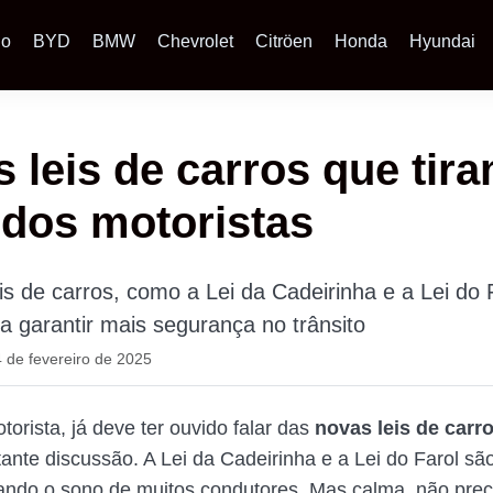
io
BYD
BMW
Chevrolet
Citröen
Honda
Hyundai
 leis de carros que tir
dos motoristas
is de carros, como a Lei da Cadeirinha e a Lei do 
a garantir mais segurança no trânsito
 de fevereiro de 2025
orista, já deve ter ouvido falar das
novas leis de carr
ante discussão. A Lei da Cadeirinha e a Lei do Farol sã
rando o sono de muitos condutores. Mas calma, não prec