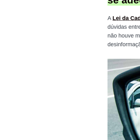
se ade
A
Lei da Ca
dúvidas entr
não houve mu
desinformaçã