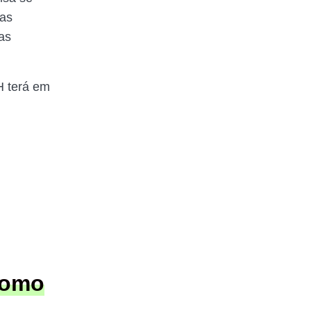
sas
as
H terá em
como