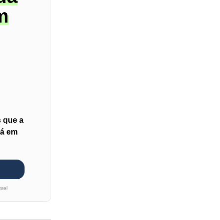
m
 que a
rá em
tual