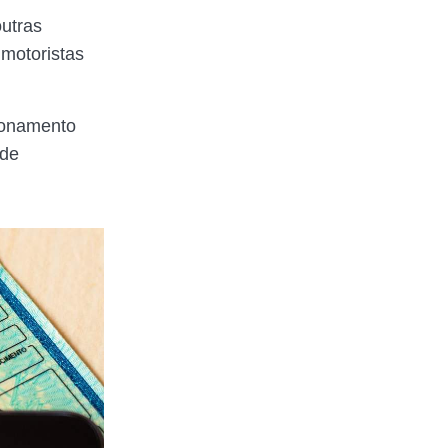
outras
 motoristas
cionamento
 de