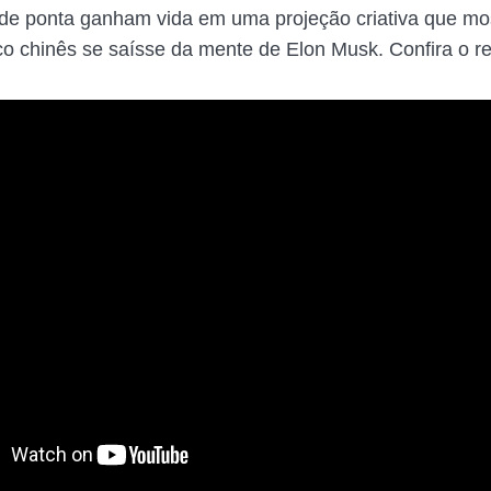
 de ponta ganham vida em uma projeção criativa que m
ico chinês se saísse da mente de Elon Musk. Confira o re