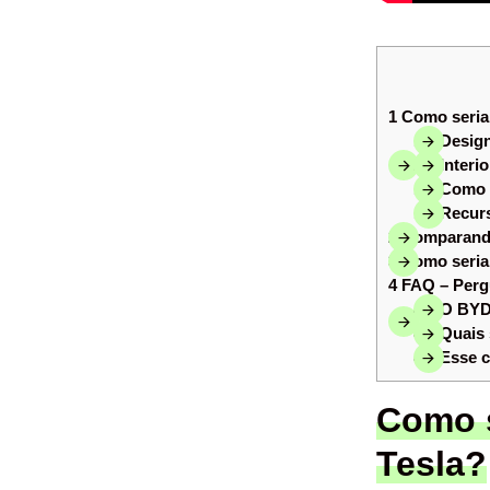
1
Como seria 
1.1
Design
1.2
Interi
1.3
Como s
1.4
Recurs
2
Comparando
3
Como seria 
4
FAQ – Perg
4.1
O BYD 
4.2
Quais 
4.3
Esse c
Como s
Tesla?