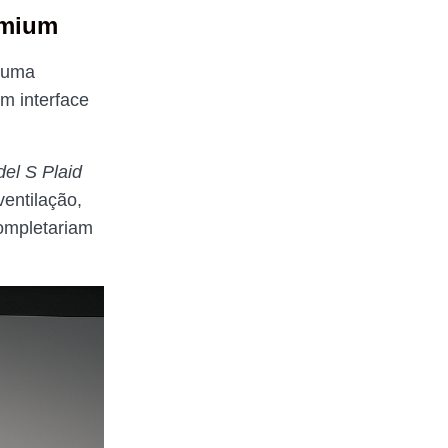
emium
, uma
m interface
el S Plaid
entilação,
ompletariam