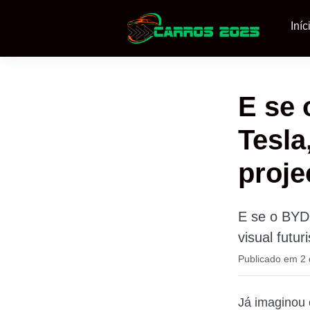
Iníc
E se 
Tesla
proje
E se o BYD 
visual futu
Publicado em 2
Já imaginou