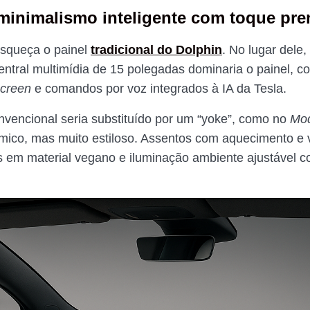
: minimalismo inteligente com toque pr
esqueça o painel
tradicional do Dolphin
. No lugar dele
entral multimídia de 15 polegadas dominaria o painel, co
screen
e comandos por voz integrados à IA da Tesla.
nvencional seria substituído por um “yoke”, como no
Mod
ico, mas muito estiloso. Assentos com aquecimento e v
em material vegano e iluminação ambiente ajustável c