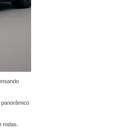
pensando
r panorâmico
 rodas.