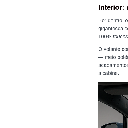
Interior
Por dentro, 
gigantesca c
100%
touch
O volante co
— meio polêm
acabamentos 
a cabine.