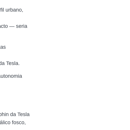
fil urbano,
acto — seria
tas
da Tesla.
autonomia
phin da Tesla
lico fosco,