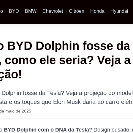
io
BYD
BMW
Chevrolet
Citröen
Honda
Hyundai
o BYD Dolphin fosse da
, como ele seria? Veja a
ção!
Dolphin fosse da Tesla? Veja a projeção do mode
rista e os toques que Elon Musk daria ao carro elétr
 de maio de 2025
 o
BYD Dolphin com o DNA da Tesla
? Design ousado,