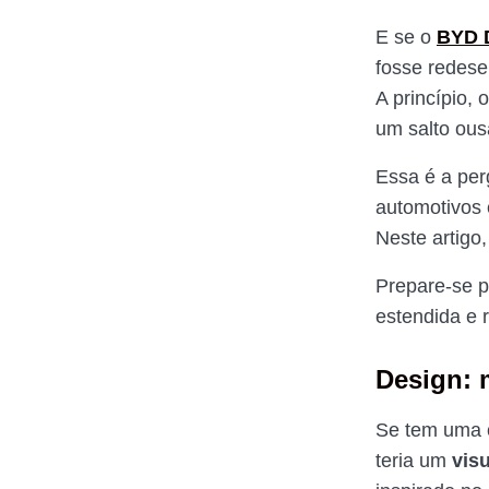
E se o
BYD 
fosse redese
A princípio,
um salto ousa
Essa é a per
automotivos 
Neste artigo
Prepare-se p
estendida e 
Design: 
Se tem uma c
teria um
vis