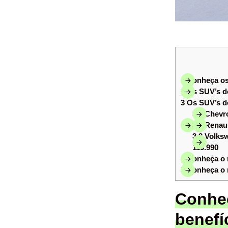
1
Conheça os 
2
Os SUV’s d
3
Os SUV’s d
3.1
Chevro
3.2
Renaul
3.3
Volksw
119.990
4
Conheça o 
5
Conheça o 
Conhe
benefí