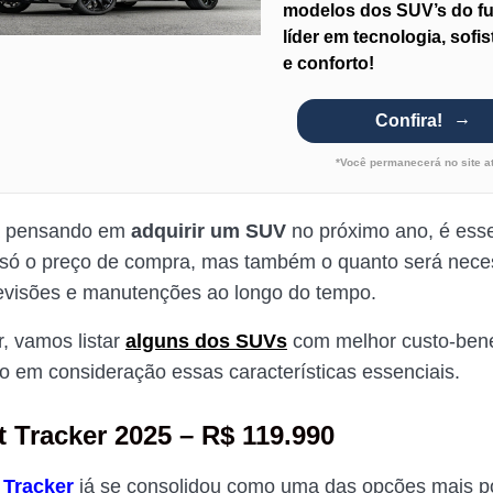
modelos dos SUV’s do fu
líder em tecnologia, sofi
e conforto!
Confira!
*Você permanecerá no site a
á pensando em
adquirir um SUV
no próximo ano, é esse
 só o preço de compra, mas também o quanto será nece
revisões e manutenções ao longo do tempo.
r, vamos listar
alguns dos SUVs
com melhor custo-bene
o em consideração essas características essenciais.
t Tracker 2025 – R$ 119.990
 Tracker
já se consolidou como uma das opções mais p