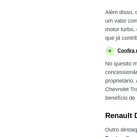
Além disso, 
um valor com
motor turbo
que já contri
Confira 
No quesito m
concessionári
proprietário
Chevrolet Tr
benefício de
Renault 
Outro destaq