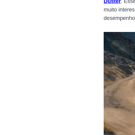
Duster
. Ess
muito intere
desempenho e