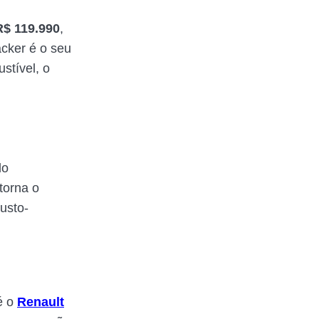
R$ 119.990
,
cker é o seu
tível, o
do
torna o
usto-
é o
Renault