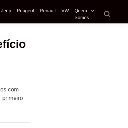
Jeep
Peugeot
Renault
VW
Quem
Somos
fício
o
los com
 primeiro