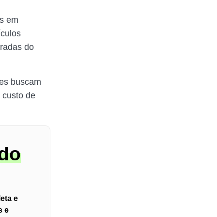
is em
culos
tradas do
res buscam
o custo de
 do
leta e
s e