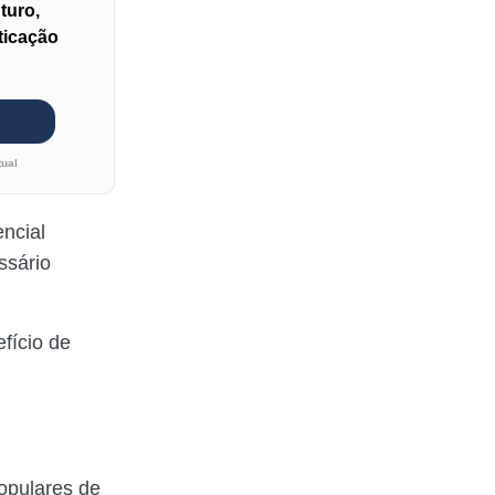
turo,
sticação
tual
ncial
ssário
fício de
opulares de