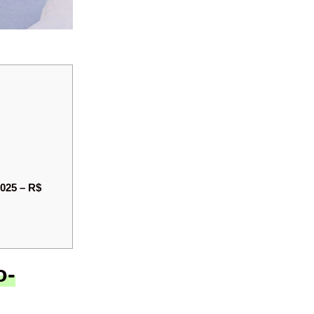
025 – R$
o-