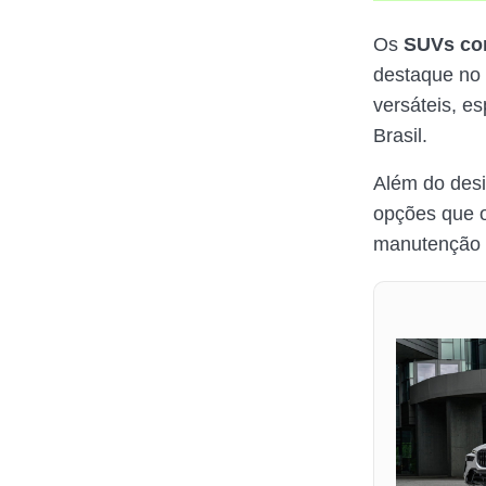
Os
SUVs com
destaque no
versáteis, e
Brasil.
Além do des
opções que o
manutenção 