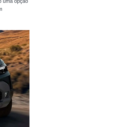
do uma opção
m