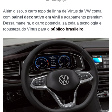
Foto: Divulgação
Além disso, o carro topo de linha de Virtus da VW conta
com
painel decorativo em vinil
e acabamento premium.
Dessa maneira, o carro potencializa toda a tecnologia e
robusteza do Virtus para o
público brasileiro
.